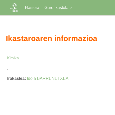
Hasiera
Gure ikastola
Joan eduki nagusira zuzenean
Ikastaroaren informazioa
Kimika
.
Irakaslea:
Idoia BARRENETXEA