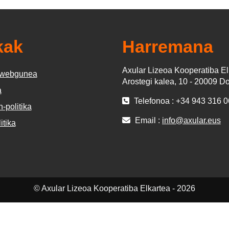
kak
Harremana
Axular Lizeoa Kooperatiba El
n webgunea
Arostegi kalea, 10 - 20009 D
a
Telefonoa : +34 943 316 
-politika
Email :
info@axular.eus
itika
© Axular Lizeoa Kooperatiba Elkartea - 2026