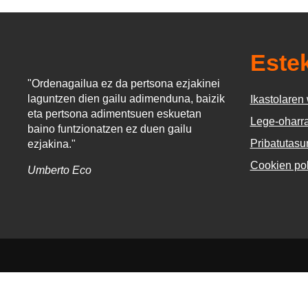
Este
"Ordenagailua ez da pertsona ezjakinei
laguntzen dien gailu adimenduna, baizik
Ikastolare
eta pertsona adimentsuen eskuetan
Lege-oharr
baino funtzionatzen ez duen gailu
Pribatutasun
ezjakina."
Cookien pol
Umberto Eco