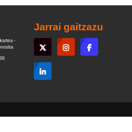
Jarrai gaitzazu
kartea -
onostia
066