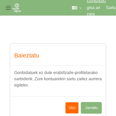
Gonbidatu
gisa ari
Sartu
Alboko panela
zara
Joan eduki nagusira zuzenean
Baieztatu
Gonbidatuek ez dute erabiltzaile-profiletarako
sarbiderik. Zure kontuarekin sartu zaitez aurrera
egiteko.
Utzi
Jarraitu