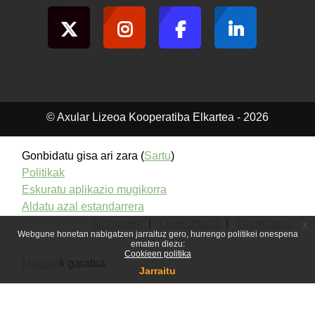
© Axular Lizeoa Kooperatiba Elkartea - 2026
Gonbidatu gisa ari zara (
Sartu
)
Politikak
Eskuratu aplikazio mugikorra
Aldatu azal estandarrera
Nor garen
|
Lege oharra
|
Harremana
x
Webgune honetan nabigatzen jarraituz gero, hurrengo politikei onespena
ematen diezu:
Cookieen politika
Moodle
k garatua
Jarraitu