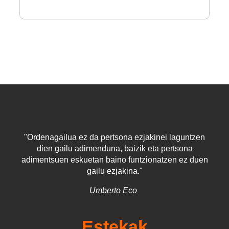
"Ordenagailua ez da pertsona ezjakinei laguntzen
dien gailu adimenduna, baizik eta pertsona
adimentsuen eskuetan baino funtzionatzen ez duen
gailu ezjakina."
Umberto Eco
Estekak