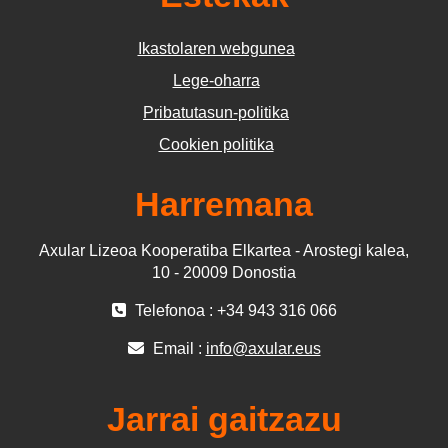
Ikastolaren webgunea
Lege-oharra
Pribatutasun-politika
Cookien politika
Harremana
Axular Lizeoa Kooperatiba Elkartea - Arostegi kalea,
10 - 20009 Donostia
Telefonoa : +34 943 316 066
Email :
info@axular.eus
Jarrai gaitzazu