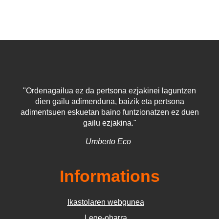
"Ordenagailua ez da pertsona ezjakinei laguntzen
dien gailu adimenduna, baizik eta pertsona
adimentsuen eskuetan baino funtzionatzen ez duen
gailu ezjakina."
Umberto Eco
Informations
Ikastolaren webgunea
Lege-oharra