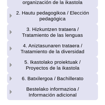
organización de la ikastola
2. Hautu pedagogikoa / Elección
pedagógica
3. Hizkuntzen trataera /
Tratamiento de las lenguas
4. Aniztasunaren trataera /
Tratamiento de la diversidad
5. Ikastolako proiektuak /
Proyectos de la ikastola
6. Batxilergoa / Bachillerato
Bestelako informazioa /
Información adicional