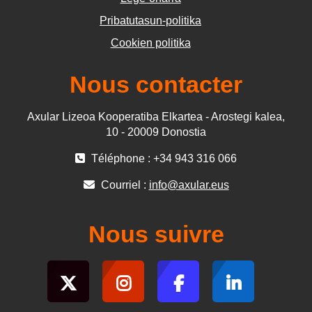
Pribatutasun-politika
Cookien politika
Nous contacter
Axular Lizeoa Kooperatiba Elkartea - Arostegi kalea,
10 - 20009 Donostia
Téléphone : +34 943 316 066
Courriel :
info@axular.eus
Nous suivre