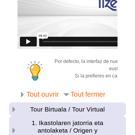
Por defecto, la interfaz de nuestra aul
euskara.
Si la prefieres en castellano
Tout ouvrir
Tout fermer
Tour Birtuala / Tour Virtual
1. Ikastolaren jatorria eta
antolaketa / Origen y