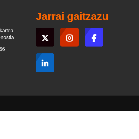
Jarrai gaitzazu
kartea -
onostia
066