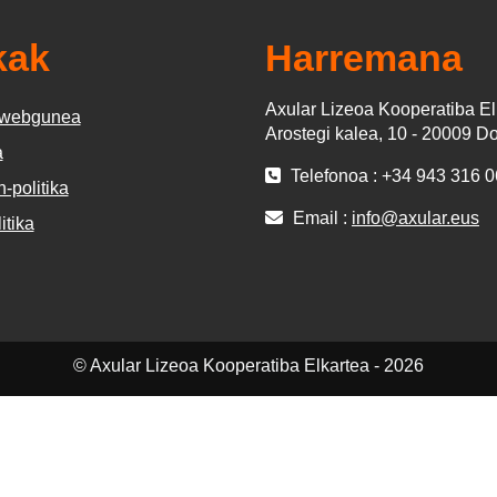
kak
Harremana
Axular Lizeoa Kooperatiba El
n webgunea
Arostegi kalea, 10 - 20009 D
a
Telefonoa : +34 943 316 
-politika
Email :
info@axular.eus
itika
© Axular Lizeoa Kooperatiba Elkartea - 2026