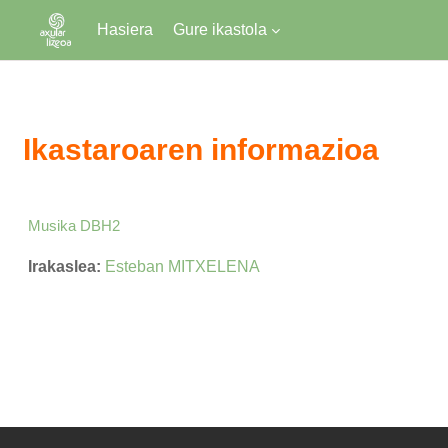
Hasiera
Gure ikastola
Joan eduki nagusira zuzenean
Ikastaroaren informazioa
Musika DBH2
Irakaslea:
Esteban MITXELENA