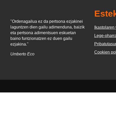
Este
"Ordenagailua ez da pertsona ezjakinei
laguntzen dien gailu adimenduna, baizik
Ikastolare
eta pertsona adimentsuen eskuetan
Lege-oharr
baino funtzionatzen ez duen gailu
Pribatutasun
ezjakina."
Cookien pol
Umberto Eco